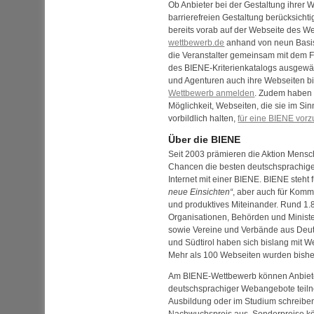
Ob Anbieter bei der Gestaltung ihrer
W
barrierefreien Gestaltung berücksicht
bereits vorab auf der
Web
seite des W
wettbewerb.de
anhand von neun Basis
die Veranstalter gemeinsam mit dem F
des BIENE-Kriterienkatalogs ausgewäh
und Agenturen auch ihre
Web
seiten b
Wettbewerb anmelden
. Zudem haben 
Möglichkeit,
Web
seiten, die sie im Sin
vorbildlich halten,
für eine BIENE vor
Über die BIENE
Seit 2003 prämieren die Aktion Mensch
Chancen die besten deutschsprachige
Internet mit einer BIENE. BIENE steht 
neue Einsichten
, aber auch für Kom
und produktives Miteinander. Rund 1
Organisationen, Behörden und Minist
sowie Vereine und Verbände aus Deut
und Südtirol haben sich bislang mit
W
Mehr als 100
Web
seiten wurden bishe
Am BIENE-Wettbewerb können Anbiete
deutschsprachiger
Web
angebote teil
Ausbildung oder im Studium schreiben
Nachwuchspreis aus. Sonderpreise k