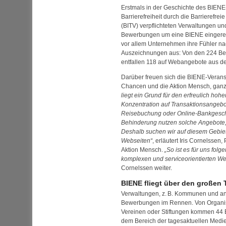
Erstmals in der Geschichte des BIENE
Barrierefreiheit durch die Barrierefre
(
BITV
) verpflichteten Verwaltungen un
Bewerbungen um eine BIENE eingereic
vor allem Unternehmen ihre Fühler n
Auszeichnungen aus: Von den 224 B
entfallen 118 auf
Web
angebote aus der
Darüber freuen sich die BIENE-Veransta
Chancen und die Aktion Mensch, gan
liegt ein Grund für den erfreulich hoh
Konzentration auf Transaktionsangeb
Reisebuchung oder
Online
-Bankgesch
Behinderung nutzen solche Angebote, s
Deshalb suchen wir auf diesem Gebiet
Web
seiten
, erläutert Iris Cornelssen,
Aktion Mensch.
So ist es für uns folg
komplexen und serviceorientierten
W
Cornelssen weiter.
BIENE fliegt über den großen 
Verwaltungen,
z. B.
Kommunen und and
Bewerbungen im Rennen. Von Organis
Vereinen oder Stiftungen kommen 44
dem Bereich der tagesaktuellen Medi