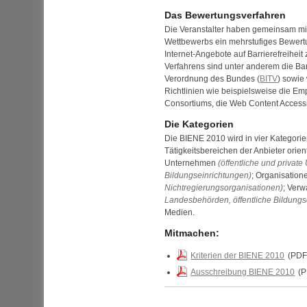
Das Bewertungsverfahren
Die Veranstalter haben gemeinsam mi
Wettbewerbs ein mehrstufiges Bewert
Internet-Angebote auf Barrierefreihei
Verfahrens sind unter anderem die Bar
Verordnung des Bundes (
BITV
) sowie
Richtlinien wie beispielsweise die E
Consortiums
, die
Web Content Accessib
Die Kategorien
Die BIENE 2010 wird in vier Kategori
Tätigkeitsbereichen der Anbieter orien
Unternehmen
(öffentliche und privat
Bildungseinrichtungen)
; Organisatio
Nichtregierungsorganisationen)
; Ver
Landesbehörden, öffentliche Bildungs
Medien.
Mitmachen:
Kriterien der BIENE 2010
(
PD
Ausschreibung BIENE 2010
(
P