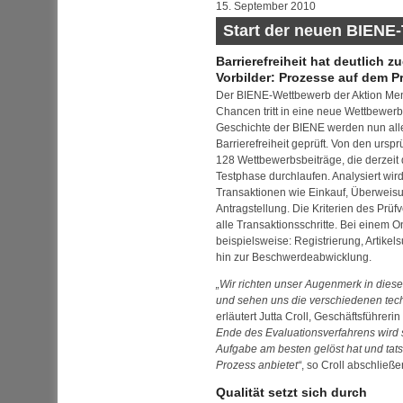
15. September 2010
Start der neuen BIENE
Barrierefreiheit hat deutlich
Vorbilder: Prozesse auf dem P
Der BIENE-Wettbewerb der Aktion Mens
Chancen tritt in eine neue Wettbewerb
Geschichte der BIENE werden nun all
Barrierefreiheit geprüft. Von den urs
128 Wettbewerbsbeiträge, die derzeit
Testphase durchlaufen. Analysiert wird
Transaktionen wie Einkauf, Überweisu
Antragstellung. Die Kriterien des Prüf
alle Transaktionsschritte. Bei einem
O
beispielsweise: Registrierung, Artikel
hin zur Beschwerdeabwicklung.
Wir richten unser Augenmerk in diese
und sehen uns die verschiedenen te
erläutert Jutta Croll, Geschäftsführeri
Ende des Evaluationsverfahrens wird 
Aufgabe am besten gelöst hat und tats
Prozess anbietet
, so Croll abschließe
Qualität setzt sich durch