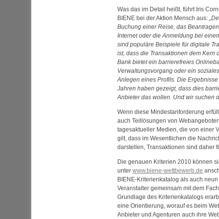
Was das im Detail heißt, führt Iris Corn
BIENE bei der Aktion Mensch aus:
De
Buchung einer Reise, das Beantragen
Internet oder die Anmeldung bei einem
sind populäre Beispiele für digitale 
ist, dass die Transaktionen dem Kern
Bank bietet ein barrierefreies
Onlineb
Verwaltungsvorgang oder ein soziale
Anlegen eines Profils. Die Ergebniss
Jahren haben gezeigt, dass dies barrie
Anbieter das wollen. Und wir suchen di
Wenn diese Mindestanforderung erfüllt 
auch Teillösungen von
Web
angeboten
tagesaktueller Medien, die von einer 
gilt, dass im Wesentlichen die Nachr
darstellen, Transaktionen sind daher 
Die genauen Kriterien 2010 können si
unter
www.biene-wettbewerb.de
ansch
BIENE-Kriterienkatalog als auch neun
Veranstalter gemeinsam mit dem Fach
Grundlage des Kriterienkatalogs erar
eine Orientierung, worauf es beim W
Anbieter und Agenturen auch ihre
We