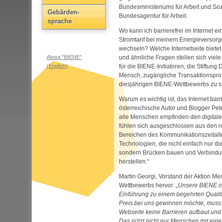
Bundesministeriums für Arbeit und So
Gebärden­
Bundesagentur für Arbeit.
sprache
Wo kann ich barrierefrei im Internet 
Stromtarif bei meinem Energieversorg
wechseln? Welche Internetseite bietet
About "BIENE"
und ähnliche Fragen stellen sich vie
(English)
für die BIENE-Initiatoren, die Stiftung
Mensch, zugängliche Transaktionspro
diesjährigen BIENE-Wettbewerbs zu st
Warum es wichtig ist, das Internet bar
österreichische Autor und Blogger Pete
alle Menschen empfinden den digitale
fühlen sich ausgeschlossen aus den 
Bereichen des Kommunikationszeitalt
Technologien, die nicht einfach nur d
sondern Brücken bauen und Verbindu
herstellen.“
Martin Georgi, Vorstand der Aktion M
Wettbewerbs hervor:
Unsere BIENE is
Einführung zu einem begehrten Quali
Preis bei uns gewinnen möchte, muss 
Webseite keine Barrieren aufbaut und
Das nützt nicht nur Menschen mit ein