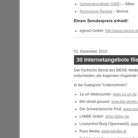
Südwestrundfunk (
SWR
)
– Silber
Technology Review
– Bronze
Einen Sonderpreis erhielt:
zignoO
GmbH
:
http://www.zignoo.d
01. Dezember 2010
30 Internetangebote fli
Der Fachliche Beirat des BIENE-Wettb
entschieden, die folgenden Angebote f
In der Kategorie "Unternehmen":
1a-url-Webcounter:
www.1a-url.de
BIG direkt gesund:
www.big-direkt.
Die Schweizerische Post:
www.pos
LABBÉ GmbH:
shop.labbe.de
Louisenhof Burg (Spreewald):
www
Rass Media:
www.tvbutler.at