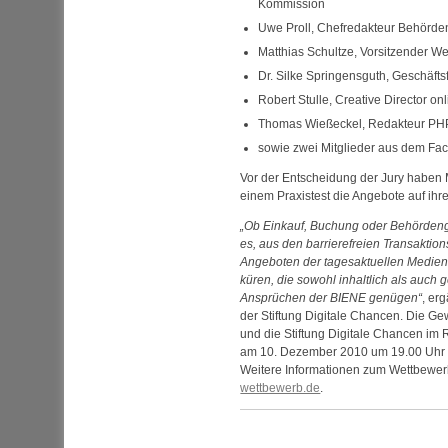
Kommission
Uwe Proll, Chefredakteur Behörde
Matthias Schultze, Vorsitzender
We
Dr.
Silke Springensguth, Geschäfts
Robert Stulle,
Creative Director on
Thomas Wießeckel, Redakteur
PH
sowie zwei Mitglieder aus dem Fac
Vor der Entscheidung der Jury haben
einem Praxistest die Angebote auf ihre 
Ob Einkauf, Buchung oder Behördenga
es, aus den barrierefreien Transakti
Angeboten der tagesaktuellen Medien 
küren, die sowohl inhaltlich als auch 
Ansprüchen der BIENE genügen
, er
der Stiftung Digitale Chancen. Die G
und die Stiftung Digitale Chancen im
am 10. Dezember 2010 um 19.00 Uhr i
Weitere Informationen zum Wettbewerb
wettbewerb.de
.