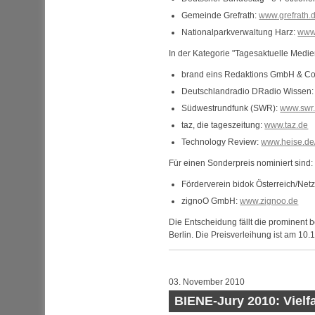
Gemeinde Grefrath:
www.grefrath.
Nationalparkverwaltung Harz:
www.
In der Kategorie "Tagesaktuelle Medie
brand eins Redaktions GmbH & Co
Deutschlandradio DRadio Wissen
Südwestrundfunk (SWR):
www.swr
taz, die tageszeitung:
www.taz.de
Technology Review:
www.heise.de/
Für einen Sonderpreis nominiert sind:
Förderverein bidok Österreich/Netz
zignoO GmbH:
www.zignoo.de
Die Entscheidung fällt die prominent 
Berlin. Die Preisverleihung ist am 10.
03. November 2010
BIENE-Jury 2010: Vielfa