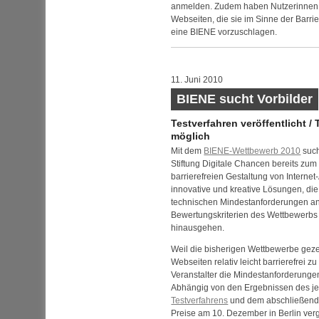
anmelden. Zudem haben Nutzerinnen u
Web
seiten, die sie im Sinne der Barrier
eine BIENE vorzuschlagen.
11. Juni 2010
BIENE sucht Vorbilder
Testverfahren veröffentlicht / 
möglich
Mit dem
BIENE-Wettbewerb 2010
such
Stiftung Digitale Chancen bereits zum 
barrierefreien Gestaltung von Intern
innovative und kreative Lösungen, die
technischen Mindestanforderungen an B
Bewertungskriterien des Wettbewerbs
hinausgehen.
Weil die bisherigen Wettbewerbe geze
Web
seiten relativ leicht barrierefrei 
Veranstalter die Mindestanforderungen
Abhängig von den Ergebnissen des jet
Testverfahrens
und dem abschließende
Preise am 10. Dezember in Berlin ver