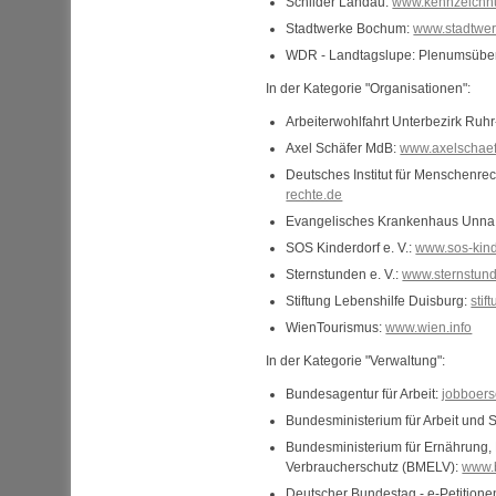
Schilder Landau:
www.kennzeichn
Stadtwerke Bochum:
www.stadtwe
WDR - Landtagslupe: Plenumsüber
In der Kategorie "Organisationen":
Arbeiterwohlfahrt Unterbezirk Ruhr
Axel Schäfer MdB:
www.axelschae
Deutsches Institut für Menschenrec
rechte.de
Evangelisches Krankenhaus Unna
SOS Kinderdorf e. V.:
www.sos-kind
Sternstunden e. V.:
www.sternstun
Stiftung Lebenshilfe Duisburg:
stif
WienTourismus:
www.wien.info
In der Kategorie "Verwaltung":
Bundesagentur für Arbeit:
jobboers
Bundesministerium für Arbeit und 
Bundesministerium für Ernährung, 
Verbraucherschutz (BMELV):
www.
Deutscher Bundestag - e-Petitione