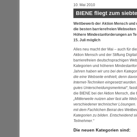
10. Mai 2010
BIENE fliegt zum siebt
Wettbewerb der Aktion Mensch und de
die besten barrierefreien
Web
seiten
Höhere Mindestanforderungen an Tei
15. Juli möglich
Alles neu macht der Mai – auch für d
Aktion Mensch und der Stiftung Digita
barrierefreien deutschsprachigen
We
Kategorien und höheren Mindestanfo
Jahren haben wir uns bei den Kategori
die eine
Web
seite enthielt, denn dav
Internet-Techniken eingesetzt wurden
gutes Unterscheidungsmerkmal
, fass
die BIENE bei der Aktion Mensch, di
Mittlerweile nutzen aber fast alle
Web
verschiedener technischer Lösungen
mit dem Fachlichen Beirat des Wettb
Kategorien zu bilden. Entscheidend sin
Teilnehmer.
Die neuen Kategorien sind: