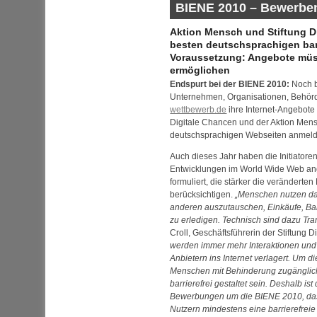
BIENE 2010 – Bewerben 
Aktion Mensch und Stiftung D
besten deutschsprachigen bar
Voraussetzung: Angebote müs
ermöglichen
Endspurt bei der BIENE 2010:
Noch b
Unternehmen, Organisationen, Behör
wettbewerb.de
ihre Internet-Angebote
Digitale Chancen und der Aktion Mensc
deutschsprachigen
Web
seiten anmel
Auch dieses Jahr haben die Initiatore
Entwicklungen im
World Wide Web
an
formuliert, die stärker die verändert
berücksichtigen.
Menschen nutzen das
anderen auszutauschen, Einkäufe, B
zu erledigen. Technisch sind dazu Tra
Croll, Geschäftsführerin der Stiftung 
werden immer mehr Interaktionen und
Anbietern ins Internet verlagert. Um d
Menschen mit Behinderung zugänglic
barrierefrei gestaltet sein. Deshalb is
Bewerbungen um die BIENE 2010, da
Nutzern mindestens eine barrierefreie