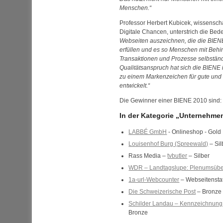
Menschen.
Professor Herbert Kubicek, wissenschaf
Digitale Chancen, unterstrich die Bed
Webseiten auszeichnen, die die BIENE
erfüllen und es so Menschen mit Beh
Transaktionen und Prozesse selbständ
Qualitätsanspruch hat sich die BIENE
zu einem Markenzeichen für gute und
entwickelt.
Die Gewinner einer BIENE 2010 sind:
In der Kategorie „Unternehme
LABBÉ GmbH
- Onlineshop - Gold
Louisenhof Burg (Spreewald)
– Sil
Rass Media –
tvbutler
– Silber
WDR
– Landtagslupe: Plenumsübe
1a-url-Webcounter
– Webseitenstati
Die Schweizerische Post
– Bronze
Schilder Landau – Kennzeichnung
Bronze