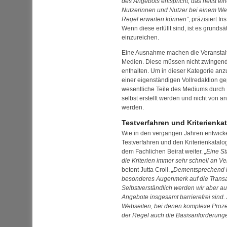
des Angebots entspricht, das heißt ein
Nutzerinnen und Nutzer bei einem
We
Regel erwarten können
, präzisiert I
Wenn diese erfüllt sind, ist es grunds
einzureichen.
Eine Ausnahme machen die Veranstalte
Medien. Diese müssen nicht zwingen
enthalten. Um in dieser Kategorie an
einer eigenständigen Vollredaktion ge
wesentliche Teile des Mediums durc
selbst erstellt werden und nicht von
werden.
Testverfahren und Kriterienka
Wie in den vergangen Jahren entwicke
Testverfahren und den Kriterienkata
dem Fachlichen Beirat weiter.
Eine St
die Kriterien immer sehr schnell an
betont Jutta Croll.
Dementsprechend le
besonderes Augenmerk auf die Trans
Selbstverständlich werden wir aber au
Angebote insgesamt barrierefrei sind. 
Web
seiten, bei denen komplexe Prozess
der Regel auch die Basisanforderunge