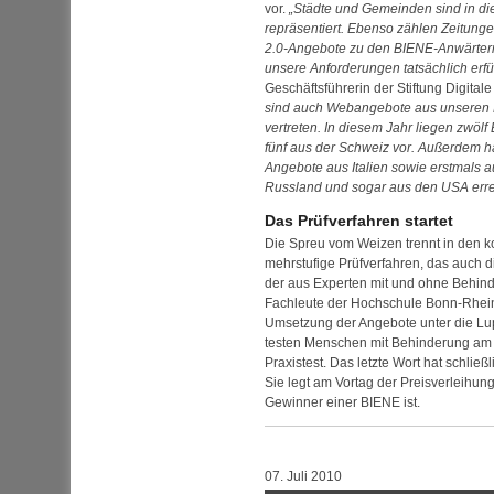
vor.
Städte und Gemeinden sind in di
repräsentiert. Ebenso zählen Zeitun
2.0-Angebote zu den BIENE-Anwärtern.
unsere Anforderungen tatsächlich erfü
Geschäftsführerin der Stiftung Digit
sind auch
Web
angebote aus unseren
vertreten. In diesem Jahr liegen zwö
fünf aus der Schweiz vor. Außerdem 
Angebote aus Italien sowie erstmals
Russland und sogar aus den
USA
erre
Das Prüfverfahren startet
Die Spreu vom Weizen trennt in den
mehrstufige Prüfverfahren, das auch d
der aus Experten mit und ohne Behinde
Fachleute der Hochschule Bonn-Rhei
Umsetzung der Angebote unter die Lu
testen Menschen mit Behinderung am
Praxistest. Das letzte Wort hat schließ
Sie legt am Vortag der Preisverleihu
Gewinner einer BIENE ist.
07. Juli 2010