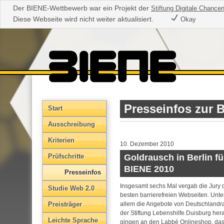
Der BIENE-Wettbewerb war ein Projekt der
Stiftung Digitale Chance
Diese Webseite wird nicht weiter aktualisiert.
Okay
Presseinfos zur 
Start
Aus­schreibung
Kriterien
10. Dezember 2010
Prüfschritte
Goldrausch in Berlin fü
BIENE 2010
Presseinfos
Insgesamt sechs Mal vergab die Jury 
Studie Web 2.0
besten barrierefreien Webseiten. Unte
Preisträger
allem die Angebote von Deutschlandr
der Stiftung Lebenshilfe Duisburg he
Leichte Sprache
gingen an den Labbé Onlineshop, das 