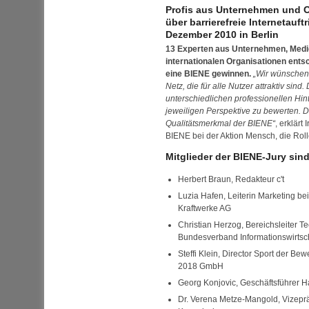
Profis aus Unternehmen und 
über barrierefreie Internetauftr
Dezember 2010 in Berlin
13 Experten aus Unternehmen, Medie
internationalen Organisationen entsc
eine BIENE gewinnen.
Wir wünschen 
Netz, die für alle Nutzer attraktiv sin
unterschiedlichen professionellen Hin
jeweiligen Perspektive zu bewerten. Di
Qualitätsmerkmal der BIENE
, erklärt
BIENE bei der Aktion Mensch, die Roll
Mitglieder der BIENE-Jury sind
Herbert Braun, Redakteur c't
Luzia Hafen, Leiterin
Marketing
bei
Kraftwerke
AG
Christian Herzog, Bereichsleiter 
Bundesverband Informationswirtsch
Steffi Klein,
Director
Sport der Bew
2018
GmbH
Georg Konjovic, Geschäftsführer 
Dr.
Verena Metze-Mangold, Vizeprä