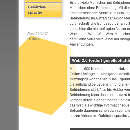
Es gibt viele Menschen mit Behinderung
Gebärden­
Menschen ohne Behinderung. Mit diese
sprache
erste umfassende Studie zum Nutzun
Behinderung im Auftrag der Aktion Me
durchschnittliche Bundesbürger an 5,
besuchten die hier befragten Nutzer m
About "BIENE"
Woche das WorldWideWeb. Menschen
(English)
damit eine Vorreiterrolle bei der Ane
Anwendungen.
Web 2.0 fördert gesellschaftl
Mehr als 600 Nutzerinnen und Nutzer
Online-Umfrage teil und gaben detailli
Nutzungsgewohnheiten. "Das Ergebnis
die selbständige Lebensführung alle
Behinderung stärkt", so Iris Hobler vo
Behinderung kann das Internet dazu b
kompensieren. Sehbehinderte und bli
das Web als wichtige Informationsque
Befragte dagegen sehen darin vor all
setzen Videos mit Gebärdensprache zu