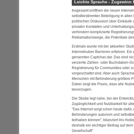
Leichte Sprache - Zugewinn f
Insgesamt eröffnen die neuen Internet
selbstbestimmten Beteiligung in allen
politischen Diskussion über Einkäufe
privaten Kontakten und Unterhaltung
verhindern komplizierte Registrierun
Reklamationswege, die Potentiale des 
Erstmals wurde mit der aktuellen Stud
Internetnutzer Barrieren erfahren. Ein
genannten Captchas dar. Das sind nic
verzerrte Zahlen- oder Buchstaben-Gra
Registrierung für Communities oder 
vorgeschaltet sind. Aber auch Sprache
Menschen mit Behinderung größere P
Dabei zeigt die Praxis, dass alle Nutz
bevorzugen.
Die Studie legt nahe, bei der Entwic
Zugänglichkeit und Nutzbarkeit für al
"Das Internet sorgt schon heute dafür
Behinderungen autonom und selbstbes
teilhaben können", bilanziert Iris Hobler
deshalb ein wichtiger Beitrag auf dem
Gesellschaft".