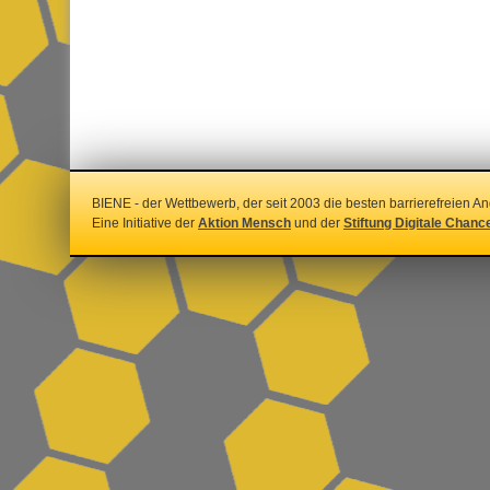
BIENE - der Wettbewerb, der seit 2003 die besten barrierefreien An
Eine Initiative der
Aktion Mensch
und der
Stiftung Digitale Chanc